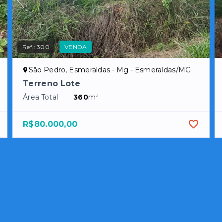
Ref.:
300
VENDA
São Pedro, Esmeraldas - Mg - Esmeraldas/MG
Terreno Lote
Área Total
360
m²
R$80.000,00