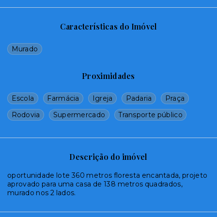
Características do Imóvel
Murado
Proximidades
Escola
Farmácia
Igreja
Padaria
Praça
Rodovia
Supermercado
Transporte público
Descrição do imóvel
oportunidade lote 360 metros floresta encantada, projeto
aprovado para uma casa de 138 metros quadrados,
murado nos 2 lados.