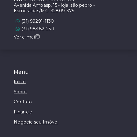
Avenida Ambasp, 15 - loja, são pedro -
Esmeraldas/MG, 32809-375
(31) 99291-1130
(31) 98482-2511
Ver e-mail
Menu
Início
Sobre
Contato
Financie
Negocie seu Imóvel