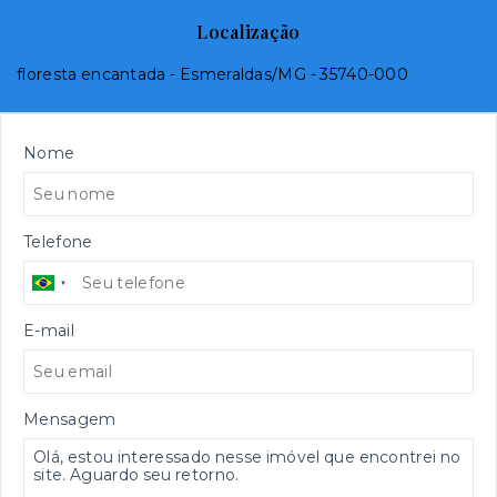
Localização
floresta encantada - Esmeraldas/MG
- 35740-000
Nome
Telefone
E-mail
Mensagem