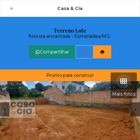
Casa & Cia
Terreno Lote
floresta encantada - Esmeraldas/MG
Compartilhar
Pronto para construir
Mais fotos