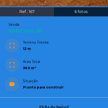
Ref.:
167
6
fotos
Venda
R$80.000,00
Terreno Frente
12 m
Área Total
360 m²
Situação
Pronto para construir
Ficha do imóvel