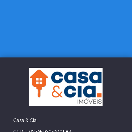
Casa & Cia
CNPJ
-
07.565.970/0001-83