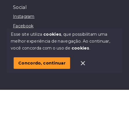
Social
Instagram
Facebook
Esse site utiliza
cookies
, que possibilitam uma
melhor experiência de navegação.
Ao continuar,
você concorda com o uso de
cookies
.
© Copyright 2026 - Casa & Cia - Todos os direitos
reservados
Concordo, continuar
SITE PARA IMOBILIARIA
Início
Histórico
Favoritos