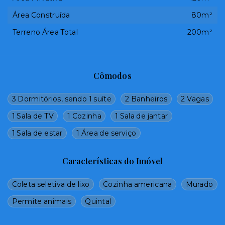
Área Construída
80m²
Terreno Área Total
200m²
Cômodos
3 Dormitórios, sendo 1 suíte
2 Banheiros
2 Vagas
1 Sala de TV
1 Cozinha
1 Sala de jantar
1 Sala de estar
1 Área de serviço
Características do Imóvel
Coleta seletiva de lixo
Cozinha americana
Murado
Permite animais
Quintal