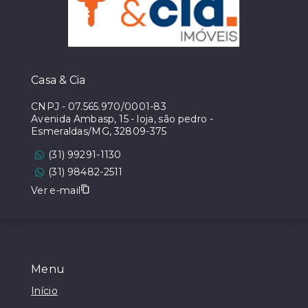
Casa & Cia
CNPJ
-
07.565.970/0001-83
Avenida Ambasp, 15 - loja, são pedro -
Esmeraldas/MG, 32809-375
(31) 99291-1130
(31) 98482-2511
Ver e-mail
Menu
Início