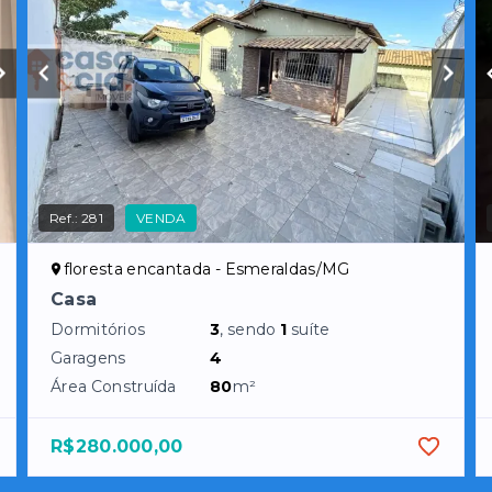
Ref.:
281
VENDA
floresta encantada - Esmeraldas/MG
Casa
Dormitórios
3
, sendo
1
suíte
Garagens
4
Área Construída
80
m²
R$280.000,00