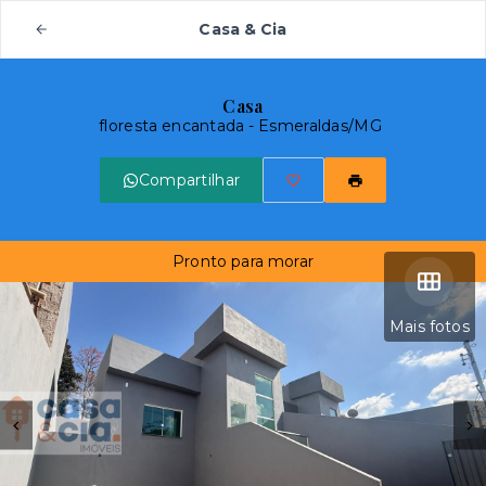
Casa & Cia
Casa
floresta encantada - Esmeraldas/MG
Compartilhar
Pronto para morar
Mais fotos