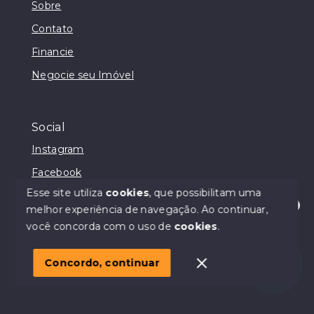
Sobre
Contato
Financie
Negocie seu Imóvel
Social
Instagram
Facebook
Esse site utiliza
cookies
, que possibilitam uma
melhor experiência de navegação.
Ao continuar,
Olá! Estamos disponíveis para te ajudar.
você concorda com o uso de
cookies
.
© Copyright 2026 - Casa & Cia - Todos os direitos
reservados
Concordo, continuar
SITE PARA IMOBILIARIA