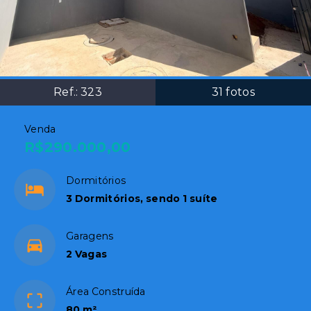
Ref.:
323
31
fotos
Venda
R$290.000,00
Dormitórios
3 Dormitórios, sendo 1 suíte
Garagens
2 Vagas
Área Construída
80 m²