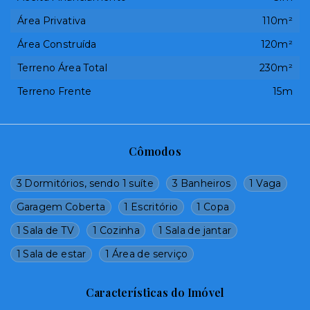
Área Privativa
110m²
Área Construída
120m²
Terreno Área Total
230m²
Terreno Frente
15m
Cômodos
3 Dormitórios, sendo 1 suíte
3 Banheiros
1 Vaga
Garagem Coberta
1 Escritório
1 Copa
1 Sala de TV
1 Cozinha
1 Sala de jantar
1 Sala de estar
1 Área de serviço
Características do Imóvel