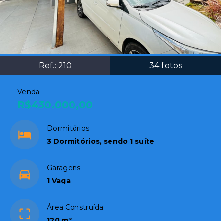
Ref.:
210
34
fotos
Venda
R$430.000,00
Dormitórios
3 Dormitórios, sendo 1 suíte
Garagens
1 Vaga
Área Construída
120 m²