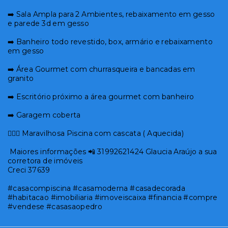
➡️ Sala Ampla para 2 Ambientes, rebaixamento em gesso
e parede 3d em gesso
➡️ Banheiro todo revestido, box, armário e rebaixamento
em gesso
➡️ Área Gourmet com churrasqueira e bancadas em
granito
➡️ Escritório próximo a área gourmet com banheiro
➡️ Garagem coberta
🏊🏻‍♂️ Maravilhosa Piscina com cascata ( Aquecida)
Maiores informações 📲 31992621424 Glaucia Araújo a sua
corretora de imóveis
Creci 37639
#casacompiscina #casamoderna #casadecorada
#habitacao #imobiliaria #imoveiscaixa #financia #compre
#vendese #casasaopedro