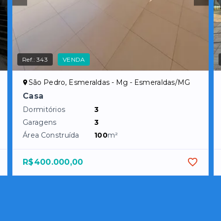
Ref.:
343
VENDA
São Pedro, Esmeraldas - Mg - Esmeraldas/MG
Casa
Dormitórios
3
Garagens
3
Área Construída
100
m²
R$400.000,00