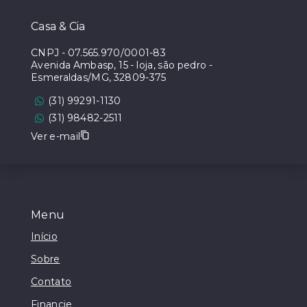
Casa & Cia
CNPJ
-
07.565.970/0001-83
Avenida Ambasp, 15 - loja, são pedro -
Esmeraldas/MG, 32809-375
(31) 99291-1130
(31) 98482-2511
Ver e-mail
Menu
Início
Sobre
Contato
Financie