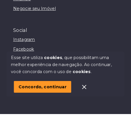
Negocie seu Imóvel
Social
Instagram
Facebook
Esse site utiliza
cookies
, que possibilitam uma
melhor experiência de navegação.
Ao continuar,
você concorda com o uso de
cookies
.
© Copyright 2026 - Casa & Cia - Todos os direitos
reservados
Concordo, continuar
SITE PARA IMOBILIARIA
Início
Histórico
Favoritos