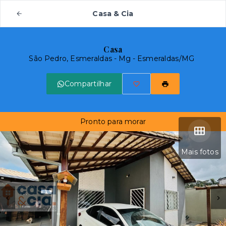
Casa & Cia
Casa
São Pedro, Esmeraldas - Mg - Esmeraldas/MG
Compartilhar
Pronto para morar
Mais fotos