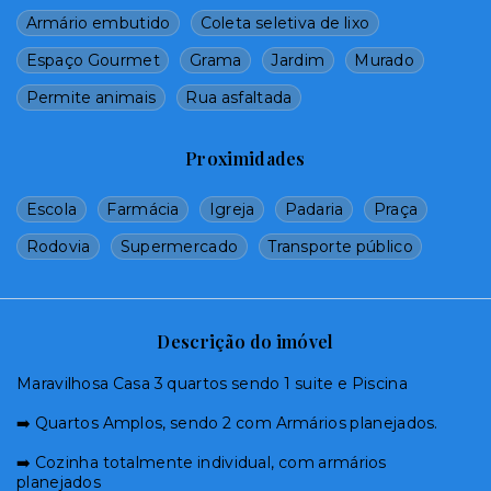
Armário embutido
Coleta seletiva de lixo
Espaço Gourmet
Grama
Jardim
Murado
Permite animais
Rua asfaltada
Proximidades
Escola
Farmácia
Igreja
Padaria
Praça
Rodovia
Supermercado
Transporte público
Descrição do imóvel
Maravilhosa Casa 3 quartos sendo 1 suite e Piscina
➡️ Quartos Amplos, sendo 2 com Armários planejados.
➡️ Cozinha totalmente individual, com armários
planejados