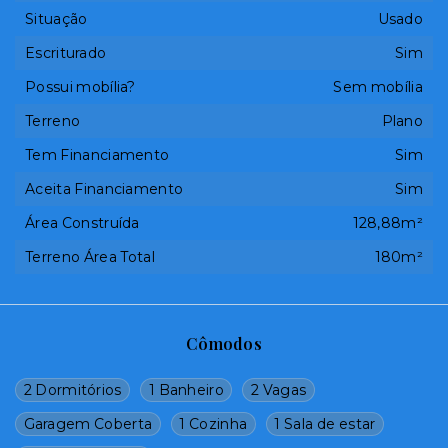
Situação
Usado
Escriturado
Sim
Possui mobília?
Sem mobília
Terreno
Plano
Tem Financiamento
Sim
Aceita Financiamento
Sim
Área Construída
128,88m²
Terreno Área Total
180m²
Cômodos
2 Dormitórios
1 Banheiro
2 Vagas
Garagem Coberta
1 Cozinha
1 Sala de estar