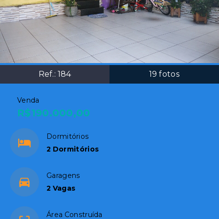
Ref.:
184
19
fotos
Venda
R$190.000,00
Dormitórios
2 Dormitórios
Garagens
2 Vagas
Área Construída