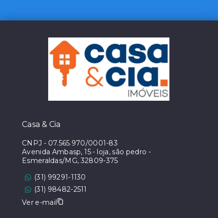
Casa & Cia
CNPJ
-
07.565.970/0001-83
Avenida Ambasp, 15 - loja, são pedro -
Esmeraldas/MG, 32809-375
(31) 99291-1130
(31) 98482-2511
Ver e-mail