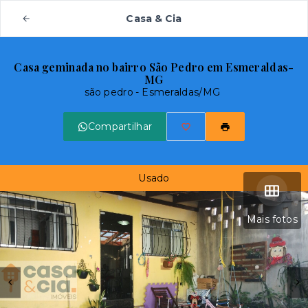
Casa & Cia
Casa geminada no bairro São Pedro em Esmeraldas-
MG
são pedro - Esmeraldas/MG
Compartilhar
Usado
Mais fotos