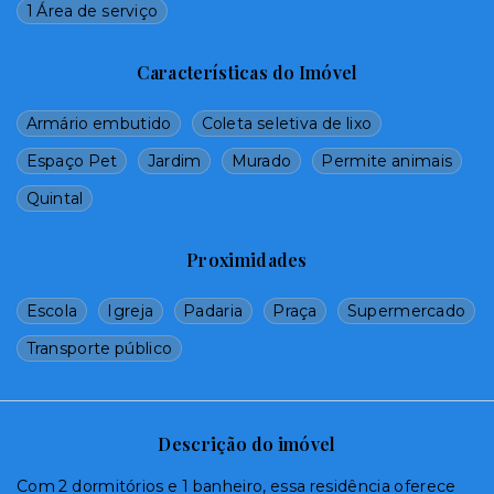
1 Área de serviço
Características do Imóvel
Armário embutido
Coleta seletiva de lixo
Espaço Pet
Jardim
Murado
Permite animais
Quintal
Proximidades
Escola
Igreja
Padaria
Praça
Supermercado
Transporte público
Descrição do imóvel
Com 2 dormitórios e 1 banheiro, essa residência oferece